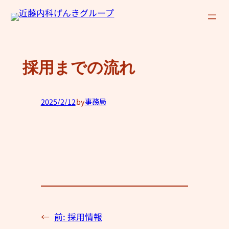
内
容
を
ス
採用までの流れ
キ
ッ
プ
2025/2/12
by
事務局
—
←
前:
採用情報