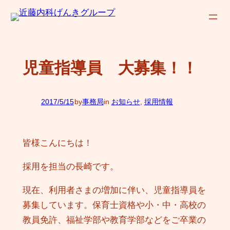
内
容
を
ス
児童指導員 大募集！！
キ
ッ
プ
2017/5/15
by
事務局
in
お知らせ
, 
採用情報
—
皆様こんにちは！
採用を担当の長崎です。
現在、利用者さまの増加に伴い、児童指導員を
募集しています。保育士資格や小・中・高校の
教員免許、福祉学部や教育学部などをご卒業の