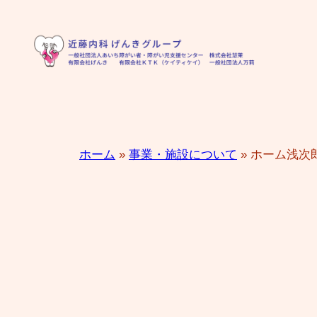
内
容
を
ス
キ
ッ
プ
ホーム
»
事業・施設について
»
ホーム浅次