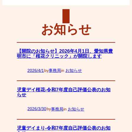
お知らせ
【開院のお知らせ】2026年4月1日、愛知県豊
明市に「桜花クリニック」が開院します
2026/4/1
by
事務局
in
お知らせ
—
児童デイ桜花-令和7年度自己評価公表のお知
らせ
2026/3/30
by
事務局
in
お知らせ
—
児童デイまり-令和7年度自己評価公表のお知