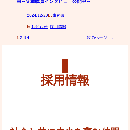
由～先輩職員インタビュー公開中～
2024/12/29
by
事務局
—
in
お知らせ
, 
採用情報
1
2
3
4
次のページ
→
採用情報