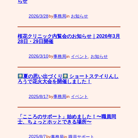
らせ
2026/3/28
by
事務局
in
お知らせ
—
桜花クリニック内覧会のお知らせ｜2026年3月
28日・29日開催
2026/3/10
by
事務局
in
イベント
, 
お知らせ
—
夏の思い出づくり
ショートステイりんし
ろうで花火大会を開催しました！
2025/8/17
by
事務局
in
イベント
—
「こころのサポート」始めました！〜職員同
士、ちょっとホッとできる場所〜
2025/8/7
by
事務局
in
職員サポート
—