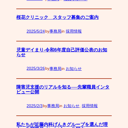
桜花クリニック スタッフ募集のご案内
2025/5/24
by
事務局
in
採用情報
—
児童デイまり-令和6年度自己評価公表のお知
らせ
2025/3/26
by
事務局
in
お知らせ
—
障害児支援のリアルを知る──先輩職員インタ
ビュー公開
2025/2/3
by
事務局
in
お知らせ
, 
採用情報
—
私たちが近藤内科げんきグループを選んだ理