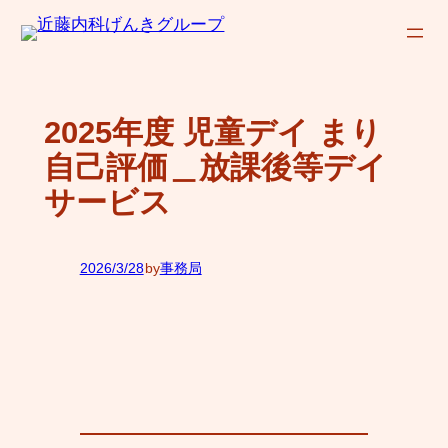
内
容
を
ス
2025年度 児童デイ まり
キ
自己評価＿放課後等デイ
ッ
サービス
プ
2026/3/28
by
事務局
—