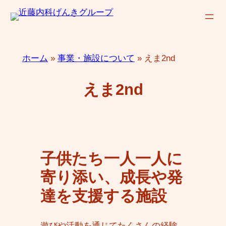
内
容
を
ス
ホーム
»
事業・施設について
»
えま2nd
キ
ッ
えま2nd
プ
子供たち一人一人に
寄り添い、成長や発
達を支援する施設
遊びや活動を通じてたくさんの経験