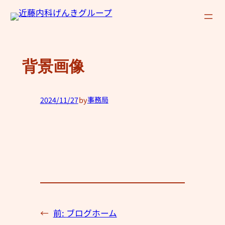
内
容
を
ス
背景画像
キ
ッ
プ
2024/11/27
by
事務局
—
←
前:
ブログホーム