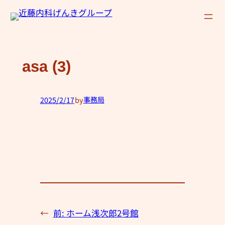
内
容
を
ス
asa (3)
キ
ッ
プ
2025/2/17
by
事務局
—
←
前:
ホーム浅次郎2号館