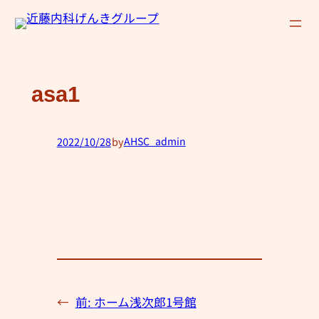
内
容
を
ス
asa1
キ
ッ
プ
2022/10/28
by
AHSC_admin
—
←
前:
ホーム浅次郎1号館