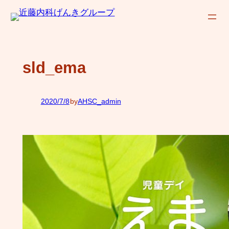
内
容
を
ス
sld_ema
キ
ッ
プ
2020/7/8
by
AHSC_admin
—