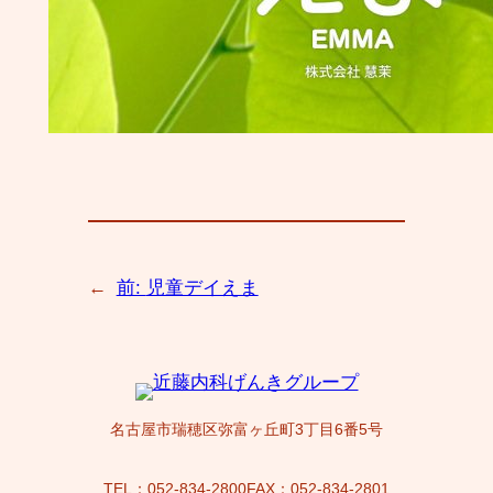
←
前:
児童デイえま
名古屋市瑞穂区弥富ヶ丘町3丁目6番5号
TEL：052-834-2800
FAX：052-834-2801