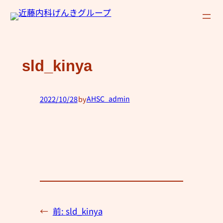
内
容
を
ス
sld_kinya
キ
ッ
プ
2022/10/28
by
AHSC_admin
—
←
前:
sld_kinya