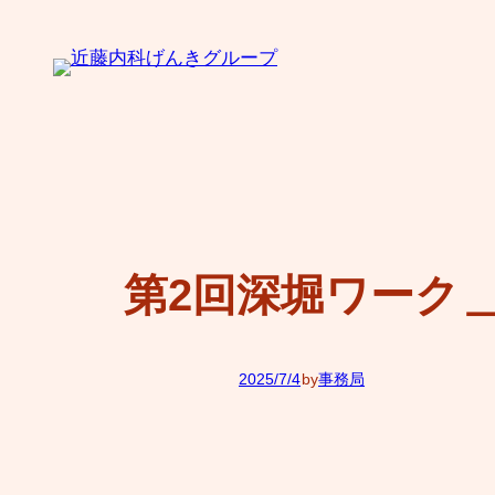
内
容
を
ス
キ
ッ
プ
第2回深堀ワーク＿
2025/7/4
by
事務局
—