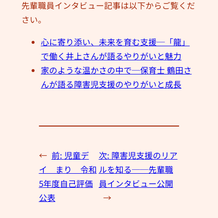
先輩職員インタビュー記事は以下からご覧くだ
さい。
心に寄り添い、未来を育む支援─「龍」
で働く井上さんが語るやりがいと魅力
家のような温かさの中で─保育士 鶴田さ
んが語る障害児支援のやりがいと成長
←
前:
児童デ
次:
障害児支援のリア
イ まり 令和
ルを知る──先輩職
5年度自己評価
員インタビュー公開
公表
→