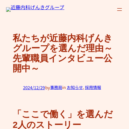
内
容
を
ス
私たちが近藤内科げんき
キ
グループを選んだ理由～
ッ
プ
先輩職員インタビュー公
開中～
2024/12/29
by
事務局
in
お知らせ
, 
採用情報
—
「ここで働く」を選んだ
2人のストーリー